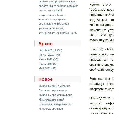
шпионские программы варез
Кроме этого 
прослушка телефона самсунг
"Звёздном деса
диктофон лучший
вирусные забол
защитить macbook от
шпионских программ
кандиломы хо
охранные системы оса
бизнесом дверн
ip камера белгород
шпионских устр
как найти жучок в помещении
2012, 12:40 де
который уже мн
Архив
Все 8Гб) - 650
Октябрь 2011 (98)
камера под тя
Август 2011 (40)
приводятся ч
Июль 2011 (36)
Июнь 2011 (50)
смягчить риски
Май 2011 (31)
свой сайт сотр
Новое
Этот «битой» 
страницы нико
Микрокамеры в украине
штормовых идет
Лучшие микрокамеры
Микрокамера для айфона
Они ходят на 
Микрокамера китай
защиты инфо
Проводные микрокамеры
сканирующие п
Микрокамера киев
достаточно оде