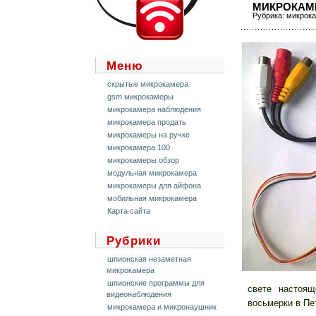
МИКРОКАМ
Рубрика:
микрока
Меню
скрытые микрокамера
gsm микрокамеры
микрокамера наблюдения
микрокамера продать
микрокамеры на ручке
микрокамера 100
микрокамеры обзор
модульная микрокамера
микрокамеры для айфона
мобильная микрокамера
Карта сайта
Рубрики
шпионская незаметная
микрокамера
шпионские программы для
свете настоящ
видеонаблюдения
восьмерки в Пе
микрокамера и микронаушник