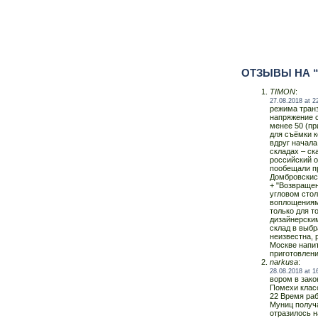
ОТЗЫВЫ НА 
TIMON
:
27.08.2018 at 2
режима тран
напряжение 
менее 50 (п
для съёмки к
вдруг начала
складах – ск
российский о
пообещали п
Домбровскиса
+ "Возвращен
угловом ст
воплощениями
только для т
дизайнерским
склад в выбр
неизвестна, 
Москве напит
приготовлени
narkusa
:
28.08.2018 at 1
вором в зако
Помехи класс
22 Время ра
Муниц получа
отразилось 