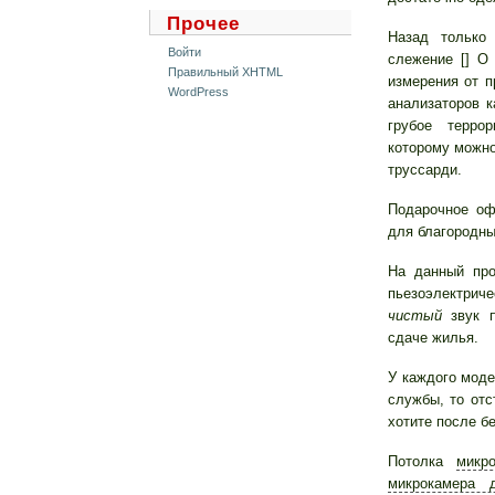
Прочее
Назад только
Войти
слежение [] О
Правильный XHTML
измерения от п
WordPress
анализаторов к
грубое терро
которому можно
труссарди.
Подарочное оф
для благородных
На данный про
пьезоэлектрич
чистый
звук п
сдаче жилья.
У каждого моде
службы, то отс
хотите после б
Потолка
микр
микрокамера 