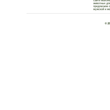
сайте махонь
животных для
предлагаем о
мужской и же
© 2