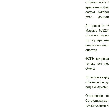
отправиться в 
временным фир
самом руков
яхте, — добили
Да просты в о
Massive 59323
местоположени
Вот супер-суп
интересовали
спартак.
ФСИН
микрока
только вот не
Омега.
Большой кварц
отзывчив на д
под УФ лучами.
Оконченное о
Сотрудники дет
техническими х