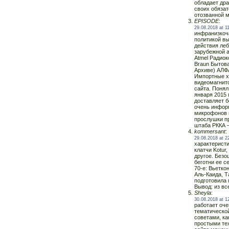
обладает др
своих обязат
отозванной м
EPISODE
:
29.08.2018 at 1
инфранизкоч
политикой вы
действия ле
зарубежной 
Atmel Радиок
Braun Бытов
Архиве) АЛ
Импортные х
видеомагнит
сайта. Понял
января 2015 
доставляет б
очень инфор
микрофонов 
прослушки п
штаба РККА 
kommersant
:
29.08.2018 at 2
характеристи
клатчи Kotur,
другое. Без
беготни ее с
70-е: Вьетко
Аль-Каида, Т
подготовила 
Вывод: из вс
Sheyla
:
30.08.2018 at 1
работает оче
тематической
советами, ка
простыми те