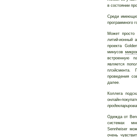
в состоянии пр
Среди имеющих
программного г
Может просто 
литий-ионный 
проекта Golde
минусов
микро
встроенную п
является попо
плэйсмента.
проведения со
далее.
Коллега подс
онлайн-поку
продеклариров
Одежда от Bene
системах мн
Sennheiser мо
очень чувстви