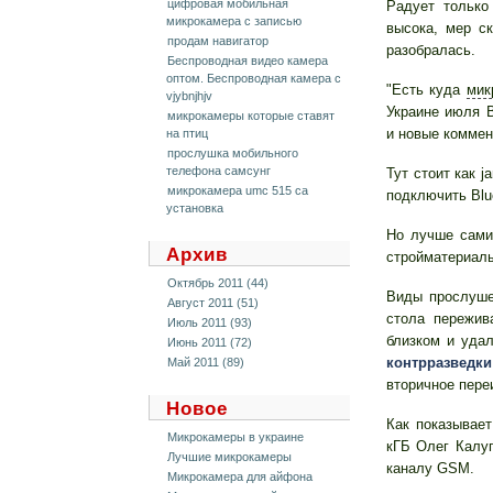
цифровая мобильная
Радует только
микрокамера с записью
высока, мер с
продам навигатор
разобралась.
Беспроводная видео камера
оптом. Беспроводная камера c
"Есть куда
мик
vjybnjhjv
Украине июля 
микрокамеры которые ставят
и новые коммен
на птиц
прослушка мобильного
телефона самсунг
Тут стоит как 
микрокамера umc 515 ca
подключить Blu
установка
Но лучше сами
Архив
стройматериалы
Октябрь 2011 (44)
Виды прослуше
Август 2011 (51)
стола пережив
Июль 2011 (93)
близком и удал
Июнь 2011 (72)
контрразведки
Май 2011 (89)
вторичное пере
Новое
Как показывает
Микрокамеры в украине
кГБ Олег Калуг
Лучшие микрокамеры
каналу GSM.
Микрокамера для айфона