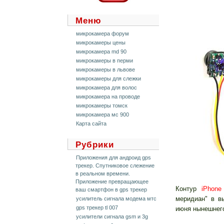
Меню
микрокамера форум
микрокамеры цены
микрокамера md 90
микрокамеры в перми
микрокамеры в львове
микрокамеры для слежки
микрокамера для волос
микрокамера на проводе
микрокамеры томск
микрокамера мс 900
Карта сайта
Рубрики
Приложения для андроид gps
трекер. Спутниковое слежение
в реальном времени.
Приложение превращающее
Контур
iPhone
ваш смартфон в gps трекер
меридиан" в в
усилитель сигнала модема мтс
gps трекер tl 007
июня нынешнего
усилители сигнала gsm и 3g