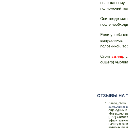
нелегальному 
полномочий тол
Они везде
мик
после необходи
Если у тебя ка
выпускников
половинкой, то
Стоит
взгляд
, 
общего) умолял
ОТЗЫВЫ НА 
Elnino_Gero
:
21.05.2018 at 1
еще одним в 
Инъекцию, из
[FB2] Самос
уфа итальян
начатую же и
которых во м