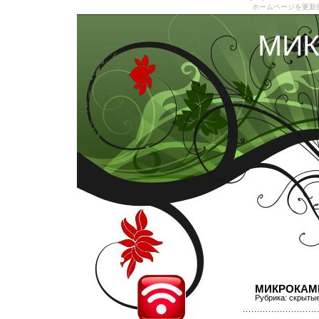
ホームページを更新
МИК
МИКРОКАМ
Рубрика:
скрыты