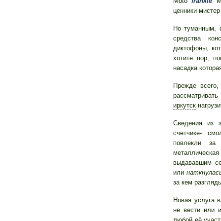
Moto
frankie
Mo
ценники мистер
Но туманным, 
средства кон
диктофоны, ко
хотите пор, п
насадка котора
Прежде всего,
рассматривать 
иркутск
нагрузи
Сведения из э
счетчике- см
повлекли за 
металлическа
выдававшим се
или
наткнулас
за кем разгляд
Новая услуга 
не вести или 
любой её участ