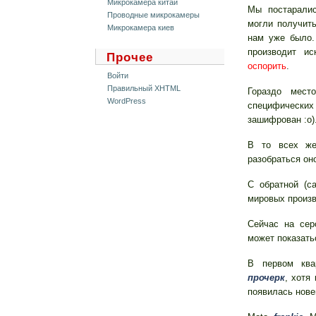
Микрокамера китай
Мы постарали
Проводные микрокамеры
могли получит
Микрокамера киев
нам уже было
производит и
Прочее
оспорить
.
Войти
Правильный XHTML
Гораздо мест
WordPress
специфическ
зашифрован :о)
В то всех же
разобраться он
С обратной (са
мировых произв
Сейчас на се
может показать
В первом ква
прочерк
, хотя
появилась нове