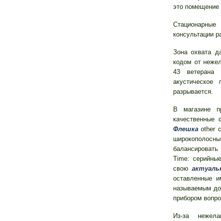
это помещение 
Стационарны
консультации р
Зона охвата д
кодом от неже
43 ветерана
акустическое
разрывается.
В магазине п
качественные 
Флешка
other 
широкополос
балансировать
Time: серийны
свою
актуаль
оставленные и
называемым дол
прибором вопро
Из-за нежела