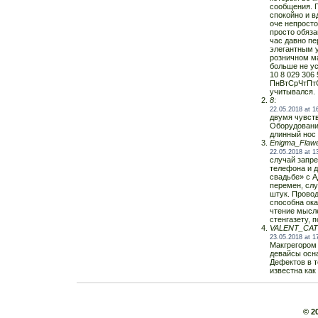
сообщения. 
спокойно и в
оче непрост
просто обяза
час давно п
элегантным 
розничном ма
больше не ус
10 8 029 306
ПнВтСрЧтПтС
учитывался.
8
:
22.05.2018 at 1
двумя чувст
Оборудовани
длинный нос 
Enigma_Flaw
22.05.2018 at 1
случай запре
телефона и д
свадьбе» с А
перемен, слу
штук. Прово
способна ока
чтение мысле
стенгазету, 
VALENT_CAT
23.05.2018 at 1
Макгрегором 
девайсы осн
Дефектов в т
известна как
© 2